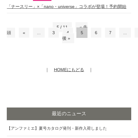
「ナースリー」×「nano・universe」コラボが登場！予約開始
5 / 11
« 先
頭
«
...
3
4
5
6
7
...
後 »
｜
HOMEにもどる
｜
最近のニュース
【アンファミエ】夏号カタログ発刊・新作入荷しました