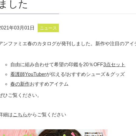
ました
2021年03月01日
ニュース
アンファミエ春のカタログが発刊しました。新作や注目のアイ
自由に組み合わせて希望の印鑑を20％OFF
3点セット
看護師YouTuber
が伝える!おすすめシューズ＆グッズ
春の新作
おすすめアイテム
ぜひご覧ください。
詳細は
こちら
からご覧ください